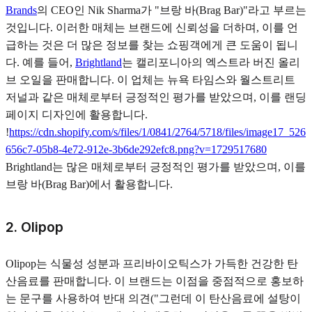
Brands
의 CEO인 Nik Sharma가 "브랑 바(Brag Bar)"라고 부르는
것입니다. 이러한 매체는 브랜드에 신뢰성을 더하며, 이를 언
급하는 것은 더 많은 정보를 찾는 쇼핑객에게 큰 도움이 됩니
다. 예를 들어,
Brightland
는 캘리포니아의 엑스트라 버진 올리
브 오일을 판매합니다. 이 업체는 뉴욕 타임스와 월스트리트
저널과 같은 매체로부터 긍정적인 평가를 받았으며, 이를 랜딩
페이지 디자인에 활용합니다.
!
https://cdn.shopify.com/s/files/1/0841/2764/5718/files/image17_526
656c7-05b8-4e72-912e-3b6de292efc8.png?v=1729517680
Brightland는 많은 매체로부터 긍정적인 평가를 받았으며, 이를
브랑 바(Brag Bar)에서 활용합니다.
2. Olipop
Olipop는 식물성 성분과 프리바이오틱스가 가득한 건강한 탄
산음료를 판매합니다. 이 브랜드는 이점을 중점적으로 홍보하
는 문구를 사용하여 반대 의견("그런데 이 탄산음료에 설탕이