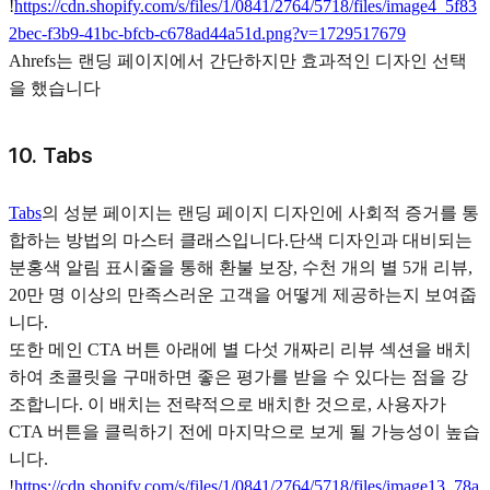
!
https://cdn.shopify.com/s/files/1/0841/2764/5718/files/image4_5f83
2bec-f3b9-41bc-bfcb-c678ad44a51d.png?v=1729517679
Ahrefs는 랜딩 페이지에서 간단하지만 효과적인 디자인 선택
을 했습니다
10. Tabs
Tabs
의 성분 페이지는 랜딩 페이지 디자인에 사회적 증거를 통
합하는 방법의 마스터 클래스입니다.단색 디자인과 대비되는
분홍색 알림 표시줄을 통해 환불 보장, 수천 개의 별 5개 리뷰,
20만 명 이상의 만족스러운 고객을 어떻게 제공하는지 보여줍
니다.
또한 메인 CTA 버튼 아래에 별 다섯 개짜리 리뷰 섹션을 배치
하여 초콜릿을 구매하면 좋은 평가를 받을 수 있다는 점을 강
조합니다. 이 배치는 전략적으로 배치한 것으로, 사용자가
CTA 버튼을 클릭하기 전에 마지막으로 보게 될 가능성이 높습
니다.
!
https://cdn.shopify.com/s/files/1/0841/2764/5718/files/image13_78a