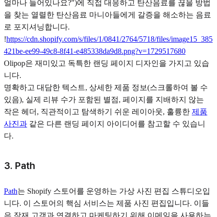
얼마나 들어있나요?")에 직접 대응하고 탄산음료를 끊을 방법
을 찾는 열렬한 탄산음료 마니아들에게 갈증을 해소하는 음료
로 포지셔닝합니다.
!
https://cdn.shopify.com/s/files/1/0841/2764/5718/files/image15_385
421be-ee99-49c8-8f41-e485338da9d8.png?v=1729517680
Olipop은 재미있고 독특한 랜딩 페이지 디자인을 가지고 있습
니다.
명확하고 대담한 텍스트, 상세한 제품 정보(스크롤하여 볼 수
있음), 실제 리뷰 수가 포함된 별점, 페이지를 지배하지 않는
작은 헤더, 직관적이고 탐색하기 쉬운 레이아웃, 훌륭한
제품
사진과
같은 다른 랜딩 페이지 아이디어를 참고할 수 있습니
다.
3. Path
Path
는 Shopify 스토어를 운영하는 가상 사진 편집 스튜디오입
니다. 이 스토어의 핵심 서비스는 제품 사진 편집입니다. 이들
은 잠재 고객과 연결하고 마케팅하기 위해 이메일을 사용하는