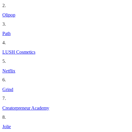
2
.
Olipop
3
.
Path
4
.
LUSH Cosmetics
5
.
Netflix
6
.
Grind
7
.
Creatorpreneur Academy
8
.
Jolie