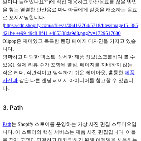
얼마나 들어있나요?")에 직접 대응하고 탄산음료를 끊을 방법
을 찾는 열렬한 탄산음료 마니아들에게 갈증을 해소하는 음료
로 포지셔닝합니다.
!
https://cdn.shopify.com/s/files/1/0841/2764/5718/files/image15_385
421be-ee99-49c8-8f41-e485338da9d8.png?v=1729517680
Olipop은 재미있고 독특한 랜딩 페이지 디자인을 가지고 있습
니다.
명확하고 대담한 텍스트, 상세한 제품 정보(스크롤하여 볼 수
있음), 실제 리뷰 수가 포함된 별점, 페이지를 지배하지 않는
작은 헤더, 직관적이고 탐색하기 쉬운 레이아웃, 훌륭한
제품
사진과
같은 다른 랜딩 페이지 아이디어를 참고할 수 있습니
다.
3. Path
Path
는 Shopify 스토어를 운영하는 가상 사진 편집 스튜디오입
니다. 이 스토어의 핵심 서비스는 제품 사진 편집입니다. 이들
은 잠재 고객과 연결하고 마케팅하기 위해 이메일을 사용하는