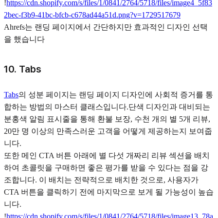
!
https://cdn.shopify.com/s/files/1/0841/2764/5718/files/image4_5f83
2bec-f3b9-41bc-bfcb-c678ad44a51d.png?v=1729517679
Ahrefs는 랜딩 페이지에서 간단하지만 효과적인 디자인 선택
을 했습니다
10. Tabs
Tabs
의 성분 페이지는 랜딩 페이지 디자인에 사회적 증거를 통
합하는 방법의 마스터 클래스입니다.단색 디자인과 대비되는
분홍색 알림 표시줄을 통해 환불 보장, 수천 개의 별 5개 리뷰,
20만 명 이상의 만족스러운 고객을 어떻게 제공하는지 보여줍
니다.
또한 메인 CTA 버튼 아래에 별 다섯 개짜리 리뷰 섹션을 배치
하여 초콜릿을 구매하면 좋은 평가를 받을 수 있다는 점을 강
조합니다. 이 배치는 전략적으로 배치한 것으로, 사용자가
CTA 버튼을 클릭하기 전에 마지막으로 보게 될 가능성이 높습
니다.
!
https://cdn.shopify.com/s/files/1/0841/2764/5718/files/image13_78a