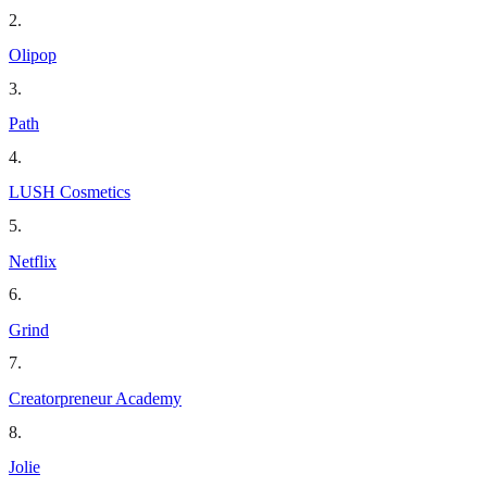
2
.
Olipop
3
.
Path
4
.
LUSH Cosmetics
5
.
Netflix
6
.
Grind
7
.
Creatorpreneur Academy
8
.
Jolie