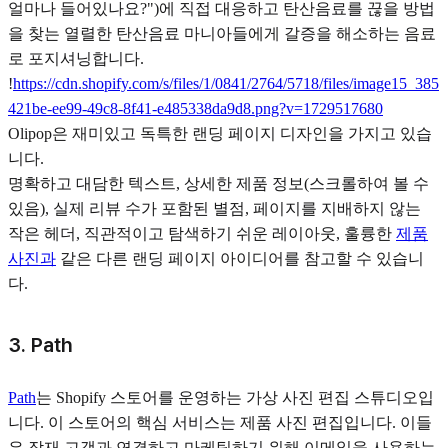
얼마나 들어있나요?")에 직접 대응하고 탄산음료를 끊을 방법
을 찾는 열렬한 탄산음료 마니아들에게 갈증을 해소하는 음료
로 포지셔닝합니다.
!
https://cdn.shopify.com/s/files/1/0841/2764/5718/files/image15_385
421be-ee99-49c8-8f41-e485338da9d8.png?v=1729517680
Olipop은 재미있고 독특한 랜딩 페이지 디자인을 가지고 있습
니다.
명확하고 대담한 텍스트, 상세한 제품 정보(스크롤하여 볼 수
있음), 실제 리뷰 수가 포함된 별점, 페이지를 지배하지 않는
작은 헤더, 직관적이고 탐색하기 쉬운 레이아웃, 훌륭한
제품
사진과
같은 다른 랜딩 페이지 아이디어를 참고할 수 있습니
다.
3. Path
Path
는 Shopify 스토어를 운영하는 가상 사진 편집 스튜디오입
니다. 이 스토어의 핵심 서비스는 제품 사진 편집입니다. 이들
은 잠재 고객과 연결하고 마케팅하기 위해 이메일을 사용하는