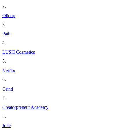
2
.
Olipop
3
.
Path
4
.
LUSH Cosmetics
5
.
Netflix
6
.
Grind
7
.
Creatorpreneur Academy
8
.
Jolie