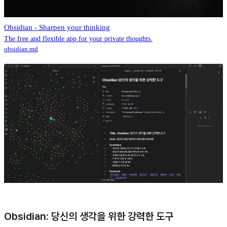
Obsidian - Sharpen your thinking
The free and flexible app for your private thoughts.
obsidian.md
Obsidian: 당신의 생각을 위한 강력한 도구