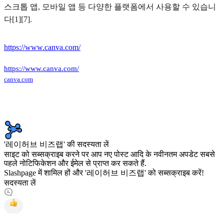
스크톱 앱, 모바일 앱 등 다양한 플랫폼에서 사용할 수 있습니
다[1][7].
https://www.canva.com/
https://www.canva.com/
canva.com
'레이허브 비즈랩' की सदस्यता लें
साइट को सब्सक्राइब करने पर आप नए पोस्ट आदि के नवीनतम अपडेट सबसे
पहले नोटिफिकेशन और ईमेल से प्राप्त कर सकते हैं.
Slashpage में शामिल हों और '레이허브 비즈랩' को सब्सक्राइब करें!
सदस्यता लें