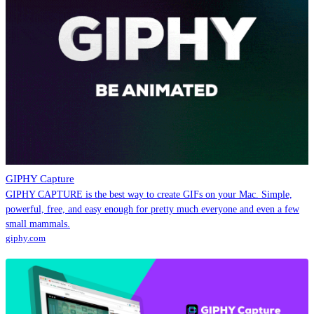
GIPHY Capture
GIPHY CAPTURE is the best way to create GIFs on your Mac. Simple,
powerful, free, and easy enough for pretty much everyone and even a few
small mammals.
giphy.com