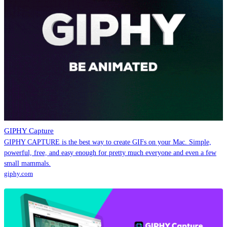
GIPHY Capture
GIPHY CAPTURE is the best way to create GIFs on your Mac. Simple,
powerful, free, and easy enough for pretty much everyone and even a few
small mammals.
giphy.com